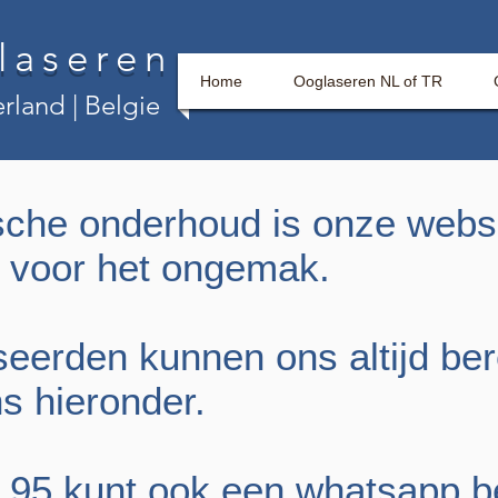
laseren
Home
Ooglaseren NL of TR
nd | Belgie
he onderhoud is onze website
es voor het ongemak.
eerden kunnen ons altijd ber
s hieronder.
 95 kunt ook een whatsapp be