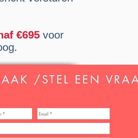
naf €695
voor
oog.
AAK /STEL EEN VRA