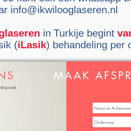
aar
info@ikwilooglaseren.nl
glaseren
in Turkije begint
va
sik (
iLasik
) behandeling per 
NS
MAAK AFSPR
afspraak