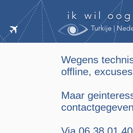
ik
wil
oog
Turkije | Nederla
Wegens technisc
offline, excus
Maar geinteress
contactgegeven
Via 06 38 01 40